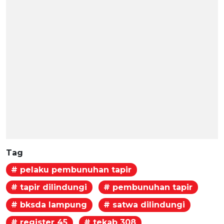
Tag
# pelaku pembunuhan tapir
# tapir dilindungi
# pembunuhan tapir
# bksda lampung
# satwa dilindungi
# register 45
# tekab 308