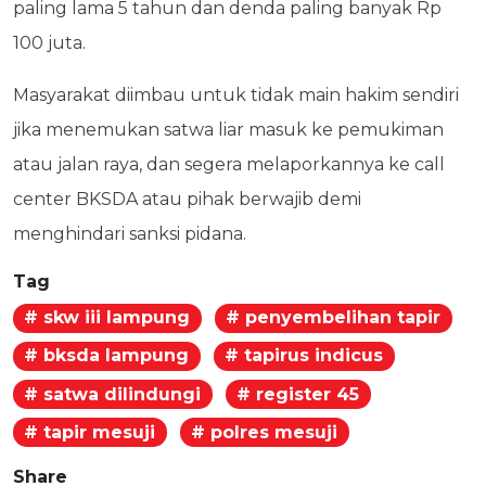
paling lama 5 tahun dan denda paling banyak Rp
100 juta.
Masyarakat diimbau untuk tidak main hakim sendiri
jika menemukan satwa liar masuk ke pemukiman
atau jalan raya, dan segera melaporkannya ke call
center BKSDA atau pihak berwajib demi
menghindari sanksi pidana.
Tag
# skw iii lampung
# penyembelihan tapir
# bksda lampung
# tapirus indicus
# satwa dilindungi
# register 45
# tapir mesuji
# polres mesuji
Share