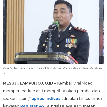
Viral Video Tapir Disembelih, BKSDA dan Polres Mesuji Buru Pelaku--
Ist
MESUJI, LAMPUIJO.CO.ID
– Kembali viral video
memperlihatkan aksi memprihatinkan pembataian
seekor Tapir (
Tapirus indicus
), di Jalan Lintas Timur,
kawasan
Register 45
, Sungai Buaya, Kabupaten