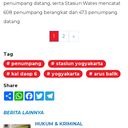
penumpang datang, serta Stasiun Wates mencatat
608 penumpang berangkat dan 473 penumpang
datang.
1
2
»
Tag
# penumpang
# stasiun yogyakarta
# kai daop 6
# yogyakarta
# arus balik
Share
Share
WhatsApp
Facebook
Twitter
Telegram
BERITA LAINNYA
HUKUM & KRIMINAL